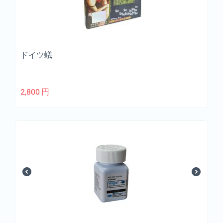
ドイツ蟻
2,800
円