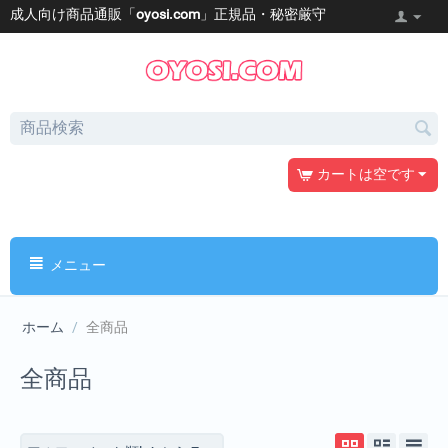
成人向け商品通販「
oyosi.com
」正規品・秘密厳守
カートは空です
メニュー
ホーム
/
全商品
全商品