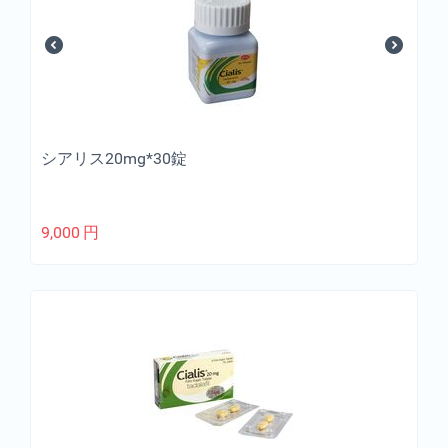
シアリス20mg*30錠
9,000
円