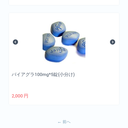
バイアグラ100mg*5錠(小分け)
2,000
円
前へ