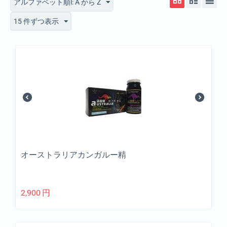
アルファベット順l: A から Z
15 件ずつ表示
オーストラリアカンガルー精
2,900
円