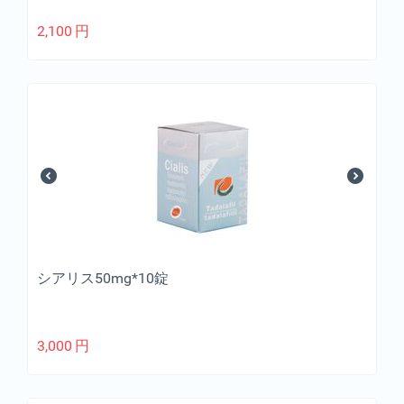
2,100
円
シアリス50mg*10錠
3,000
円