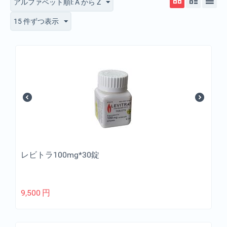
アルファベット順l: A から Z
15 件ずつ表示
レビトラ100mg*30錠
9,500
円