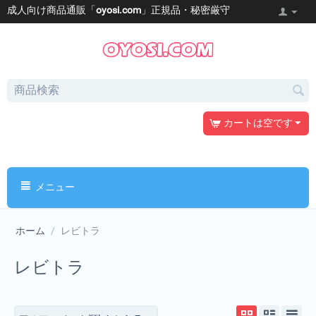
成人向け商品通販「
oyosi.com
」正規品・秘密厳守
カートは空です
メニュー
ホーム
/
レビトラ
レビトラ