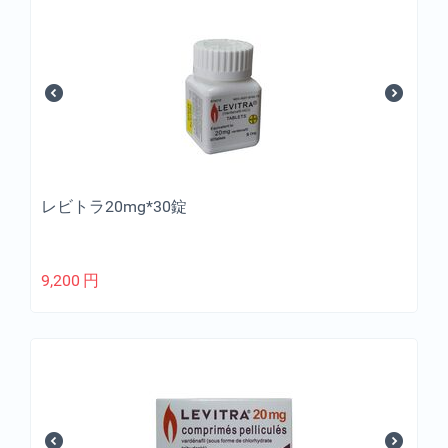
レビトラ20mg*30錠
9,200
円