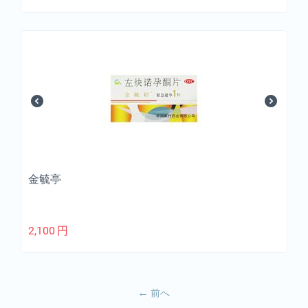
金毓亭
2,100
円
前へ