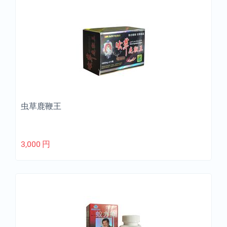
虫草鹿鞭王
3,000
円