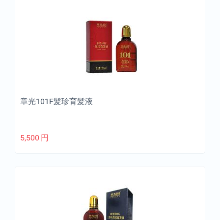
章光101F髪珍育髪液
5,500
円