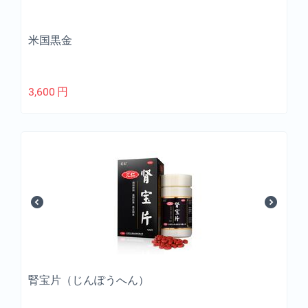
米国黒金
3,600
円
腎宝片（じんぽうへん）