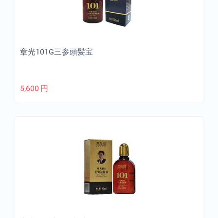
章光101G三参頭髪宝
5,600
円