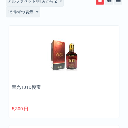
アルファベット順l: A から Z
15 件ずつ表示
章光101D髪宝
5,300
円