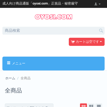
成人向け商品通販「
oyosi.com
」正規品・秘密厳守
カートは空です
メニュー
ホーム
/
全商品
全商品