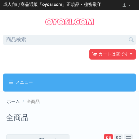
成人向け商品通販「
oyosi.com
」正規品・秘密厳守
カートは空です
メニュー
ホーム
/
全商品
全商品