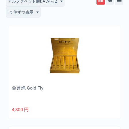
アルファベット順l: A から Z
15 件ずつ表示
金蒼蝿 Gold Fly
4,800
円