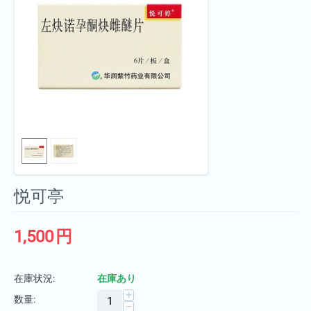
悦可亭
1,500
円
在庫状況:
在庫あり
+
数量:
−