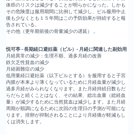
体癌のリスクは減少することが明らかになった。しかも
その危険度は服用期間に比例して減少し、ピル服用中止
後も少なくとも１５年間はこの予防効果が持続すると報
告されている。
その他（更年期前後の骨量減少の遅延） 。
悦可亭 - 長期経口避妊薬（ピル）- 月経に関連した副効用
月経異常の減少：生理不順、過多月経の改善
鉄欠乏性貧血の減少
月経困難症の減少
低用量経口避妊薬（以下ピルとする）を服用すると子宮
内膜が本来より薄くなっているために月経血量が減少し
過多月経がみられなくなります。また月経持続日数もだ
らだらと続くことはなく、その結果、総出血量（総経血
量）が減少するために当然貧血は減少します。また月経
周期が順調になるために次回の生理日の予測が可能にな
ります。排卵が抑制されることにより月経痛が軽減もし
くは消失します。