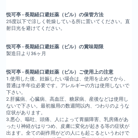
悦可亭 - 長期経口避妊薬（ピル）の保管方法
25度以下で涼しく乾燥している所に置いてください。直
射日光を避けてください。
悦可亭 - 長期経口避妊薬（ピル）の賞味期限
製造日より36ヶ月
悦可亭 - 長期経口避妊薬（ピル）ご使用上の注意
1.使用した後、妊娠したい場合は、使用を止めてから、
普通は半年位必要です。アレルギーの方は使用しないで
下さい。
2.肝臓病、心臓病、高血圧、糖尿病、産後などは使用し
ないで下さい。最初服用の数週間以内、つわりのような
症状があります。
3.悪心、嘔吐、頭痛、人によって胃腸障害、乳房痛があ
ったり神経がはりつめ、皮膚に変化が起きる等の症状が
出ます。全ての副作用がどの人にも起こるというわけで